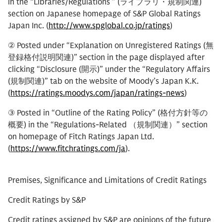
in the “Libraries/Regulations ” (ライブラリ・規制関連)
section on Japanese homepage of S&P Global Ratings
Japan Inc. (
http://www.spglobal.co.jp/ratings
)
② Posted under “Explanation on Unregistered Ratings (無
登録格付説明関連)” section in the page displayed after
clicking “Disclosure (開示)” under the “Regulatory Affairs
(規制関連)” tab on the website of Moody’s Japan K.K.
(
https://ratings.moodys.com/japan/ratings-news
)
③ Posted in “Outline of the Rating Policy” (格付方針等の
概要) in the “Regulations-Related （規制関連）” section
on homepage of Fitch Ratings Japan Ltd.
(
https://www.fitchratings.com/ja
).
Premises, Significance and Limitations of Credit Ratings
Credit Ratings by S&P
Credit ratings assigned by S&P are opinions of the future