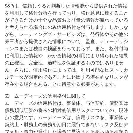
S&Pは、信頼しうると判断した情報源から提供された情報
を利用して格付分析を行っており、格付意見に達すること
ができるだけの十分な品質および量の情報が備わっている
と考えられる場合にのみ信用格付を付与します。しかしな
がら、レーティングズ・サービシズは、発行体やその他の
第三者から提供された情報について、監査、デューデリジ
ェンスまたは独自の検証を行っておらず、また、格付付与
に利用した情報や、かかる情報の利用により得られた結果
の正確性、完全性、適時性を保証するものではありませ
ん。さらに、信用格付によっては、利用可能なヒストリカ
ルデータが限定的であることに起因する潜在的なリスクが
存在する場合もあることに留意する必要があります。
② ムーディーズの信用格付に関して
ムーディーズの信用格付は、事業体、与信契約、債務又は
債務類似証券の将来の相対的信用リスクについての、現時
点の意見です。ムーディーズは、信用リスクを、事業体が
契約上・財務上の義務を期日に履行できないリスク及びデ
フォルト事由が発生した場合に見込まれるあらゆる種類の