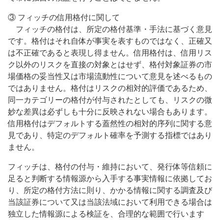
③ フィッチの信用格付に関して
フィッチの格付は、所定の格付基準・手法に基づく意見
です。格付はそれ自体が事実を表すものではなく、正確又
は不正確であると表現し得ません。信用格付は、信用リス
ク以外のリスクを直接の対象とはせず、格付対象証券の市
場価格の妥当性又は市場流動性について意見を述べるもの
ではありません。格付はリスクの相対的評価であるため、
同一カテゴリーの格付が付与されたとしても、リスクの微
妙な差異は必ずしも十分に反映されない場合もあります。
信用格付はデフォルトする蓋然性の相対的序列に関する意
見であり、特定のデフォルト確率を予測する指標ではあり
ません。
フィッチは、格付の付与・維持において、発行体等信頼に
足ると判断する情報源から入手する事実情報に依拠してお
り、所定の格付方法に則り、かかる情報に関する調査及び
当該証券について又は当該法域において利用できる場合は
独立した情報源による検証を、合理的な範囲で行います