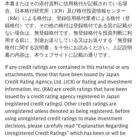
本書またはその添付資料に信用格付が記載されている場
合、日本格付研究所（JCR）及び格付投資情報センター
（R&I）による格付は、登録信用格付業者による格付（登
録格付）です。その他の格付は登録格付である旨の記載が
ない場合は、無登録格付です。無登録格付を投資判断に利
用する前に、別途お送りしている又はお送りする「無登録
格付に関する説明書」を十分にお読みください。上記説明
書の内容は、本ウェブサイトに記載の通りです。
If any credit ratings are contained in this material or any
attachments, those that have been issued by Japan
Credit Rating Agency, Ltd. (JCR) or Rating and Investment
Information, Inc. (R&I) are credit ratings that have been
issued by a credit rating agency registered in Japan
(registered credit ratings). Other credit ratings are
unregistered unless denoted as being registered. Before
using unregistered credit ratings to make investment
decisions, please carefully read “Explanation Regarding
Unregistered Credit Ratings” which has been or will be