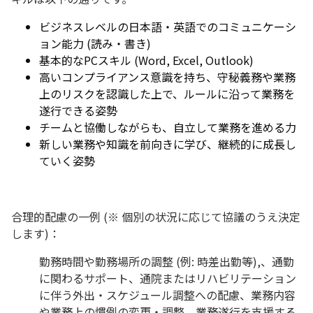
ビジネスレベルの日本語・英語でのコミュニケーシ
ョン能力 (読み・書き)
基本的なPCスキル (Word, Excel, Outlook)
高いコンプライアンス意識を持ち、守秘義務や業務
上のリスクを認識した上で、ルールに沿って業務を
遂行できる姿勢
チームと協働しながらも、自立して業務を進める力
新しい業務や知識を前向きに学び、継続的に成長し
ていく姿勢
合理的配慮の一例 (※ 個別の状況に応じて協議のうえ決定
します)：
勤務時間や勤務場所の調整 (例: 時差出勤等),、通勤
に関わるサポート、通院またはリハビリテーション
に伴う外出・スケジュール調整への配慮、業務内容
や業務上の慣例の変更・調整、業務遂行を支援する