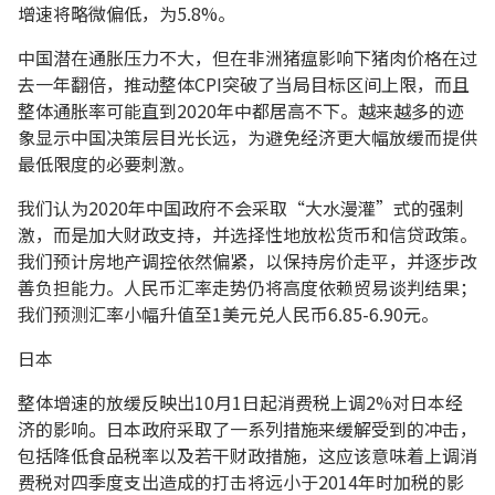
增速将略微偏低，为5.8%。
中国潜在通胀压力不大，但在非洲猪瘟影响下猪肉价格在过
去一年翻倍，推动整体CPI突破了当局目标区间上限，而且
整体通胀率可能直到2020年中都居高不下。越来越多的迹
象显示中国决策层目光长远，为避免经济更大幅放缓而提供
最低限度的必要刺激。
我们认为2020年中国政府不会采取“大水漫灌”式的强刺
激，而是加大财政支持，并选择性地放松货币和信贷政策。
我们预计房地产调控依然偏紧，以保持房价走平，并逐步改
善负担能力。人民币汇率走势仍将高度依赖贸易谈判结果；
我们预测汇率小幅升值至1美元兑人民币6.85-6.90元。
日本
整体增速的放缓反映出10月1日起消费税上调2%对日本经
济的影响。日本政府采取了一系列措施来缓解受到的冲击，
包括降低食品税率以及若干财政措施，这应该意味着上调消
费税对四季度支出造成的打击将远小于2014年时加税的影