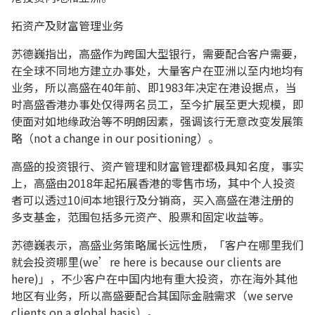
拓资产及财富管理业务
苏德巍指出，高盛作为跨国大型银行，需要配合客户需要，
在全球不同地方建立办事处，大量客户在亚洲以至内地均有
业务，所以高盛在40年前、即1983年决定在港设据点，当
时高盛香港办事处仅得两名员工，至今扩展至更大规模，即
使面对如地缘政治等不明朗因素，强调该行无意改变发展策
略（not a change in our positioning）。
高盛的投资银行、资产管理和财富管理都极具知名度，事实
上，高盛由2018年起拓展香港的零售市场，其中个人投资
者可以透过10间本地银行及分销商，买入高盛在港注册的
多支基金，范围包括多元资产、股票和固定收益等。
苏德巍表示，高盛业务策略属长远性质，「客户在哪里我们
就会投资哪里(we’re here is because our clients are
here)」，不少客户在中国内地有重大投资，亦在海外其他
地区有业务，所以高盛要配合其国际金融需求（we serve
clients on a global basis）。