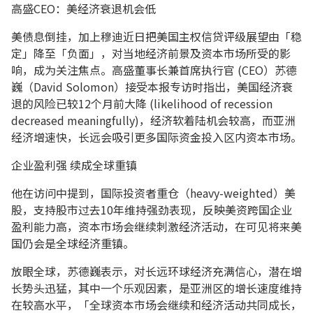
高盛CEO：美经济衰退机会低
美债息倒挂，加上穆迪近日把美国主权信贷评级展望由「稳
定」降至「负面」，对当地经济前景及资本市场所受的影
响，成为关注焦点。高盛董事长兼首席执行官 (CEO）苏德
巍（David Solomon）接受本报专访时指出，美国经济衰
退的风险已较12个月前大降 (likelihood of recession
decreased meaningfully)，经济软着陆机会较高，而亚洲
经济增速快，长远会吸引更多国际资金投入区内资本市场。
企业盈利强 续成全球重镇
他在访问中提到，国际投资者重仓（heavy-weighted）美
股，支持股市过去10年维持强劲表现，反映美资跨国企业
盈利能力高，资本市场会继续刺激经济活动，在可见将来美
国仍会是全球经济重镇。
放眼全球，苏德巍表示，对长远环球经济充满信心，潜在增
长势头迅猛，其中一个乐观因素，是亚洲区的增长速度维持
在较高水平，「全球资本市场会继续和经济活动共同成长，