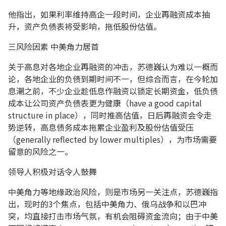
他指出，如果利率维持高企一段时间，企业再融资成本抽
升，资产负债表将受影响，拖低股份估值。
三风险因素 中美角力居首
关于高息对各地企业再融资的冲击，苏德巍认为难以一概而
论，各地企业的负债到期时间不一，但综合而言，在今轮加
息潮之前，不少企业趁低息作融资以锁定长期资金，低负债
成本让公司资产负债表更为健康（have a good capital
structure in place），同时推高估值，日后再融资会令走
势逆转，高息债务成本拖累企业盈利及股份估值受压
（generally reflected by lower multiples），为市场需要
留意的风险之一。
领导人积极对话令人鼓舞
中美角力等地缘政治风险，则是市场另一关注点，苏德巍指
出，现时的3个焦点，包括中美角力、俄乌战争和以巴冲
突，均直接打击市场气氛，有机会阻碍资金流向；由于中美