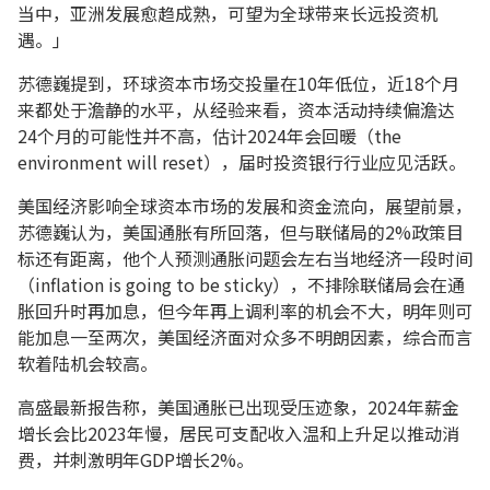
当中，亚洲发展愈趋成熟，可望为全球带来长远投资机
遇。」
苏德巍提到，环球资本市场交投量在10年低位，近18个月
来都处于澹静的水平，从经验来看，资本活动持续偏澹达
24个月的可能性并不高，估计2024年会回暖（the
environment will reset），届时投资银行行业应见活跃。
美国经济影响全球资本市场的发展和资金流向，展望前景，
苏德巍认为，美国通胀有所回落，但与联储局的2%政策目
标还有距离，他个人预测通胀问题会左右当地经济一段时间
（inflation is going to be sticky），不排除联储局会在通
胀回升时再加息，但今年再上调利率的机会不大，明年则可
能加息一至两次，美国经济面对众多不明朗因素，综合而言
软着陆机会较高。
高盛最新报告称，美国通胀已出现受压迹象，2024年薪金
增长会比2023年慢，居民可支配收入温和上升足以推动消
费，并刺激明年GDP增长2%。