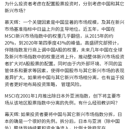
为什么投资者考虑在配置股票投资时，分别考虑中国和其它
新兴市场？
慕天辉：一个关键因素是中国显著的市场规模，及其在新兴
市场基准指标中日益上升的主导地位。近五年，中国在
MSCI新兴市场指数中的权重几乎翻倍，从2015年的约
20%，到2020年第四季度43%的峰值。高盛研究部预计，
伴随指数发行商上调中国A股的权重，未来几年中国在全球
及新兴市场指数中的权重还将上升，推动整体新兴市场投资
者扩大对A股股票的配置。同时由于内外部环境、不同的监
管体系和要求等因素，使得中国股市与其它新兴市场的表现
差异扩大。如果将中国与其它新兴市场相分离，也有益于投
资者更好地布局投资策略， 管理风险。
MSCI在2001年1月推出除日本外亚洲指数，创下将主要市
场从该地区股票指数中分离的先例。有什么经验教训吗？
幕天辉: 如果投资者要将中国与其它新兴市场指数分拆，日
本的确是一个很好的先例。拆分后，日本与亚洲（除中国
外）整体皆持续累积资金净流入，比例大致稳定在