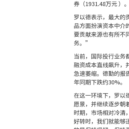
券（1931.48万元 ）
罗以德表示，最大的
品方面扮演资本中介
要贡献来源也有所不
务。”
当前，国际投行业务都
融资成本直线飙升，
急速萎缩。德勤的报告
年同期下跌约30%。
在这一环境下，罗以
愿景，并继续逐步朝
时期，市场相对冷清
好转时，我们就能够