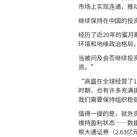
市场上实现连通，推
继续保持在中国的投
经历了近20年的蜜
环境和地缘政治格局
当被问及会否继续投
资。”
“高盛在全球经营了
时期，也有许多充满
我们需要保持组织稳
值得一提的是，就外资
维持盈利状态——数据
根大通证券（2.63亿