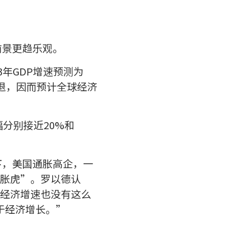
前景更趋乐观。
3年GDP增速预测为
衰退，因而预计全球经济
幅分别接近20%和
下，美国通胀高企，一
胀虎”。罗以德认
经济增速也没有这么
于经济增长。”