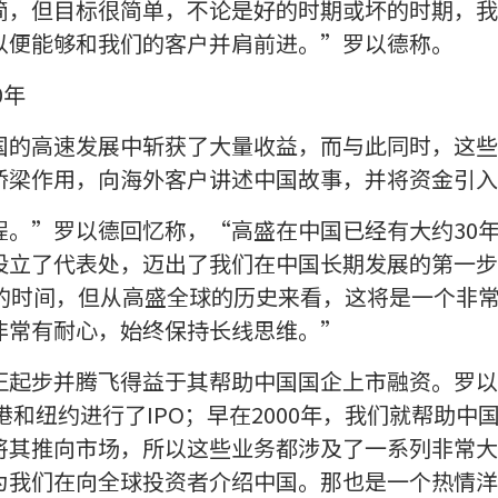
简，但目标很简单，不论是好的时期或坏的时期，我
以便能够和我们的客户并肩前进。”罗以德称。
0年
国的高速发展中斩获了大量收益，而与此同时，这些
桥梁作用，向海外客户讲述中国故事，并将资金引入
。”罗以德回忆称，“高盛在中国已经有大约30年的
设立了代表处，迈出了我们在中国长期发展的第一步
长的时间，但从高盛全球的历史来看，这将是一个非
非常有耐心，始终保持长线思维。”
正起步并腾飞得益于其帮助中国国企上市融资。罗以
香港和纽约进行了IPO；早在2000年，我们就帮助
将其推向市场，所以这些业务都涉及了一系列非常大
为我们在向全球投资者介绍中国。那也是一个热情洋