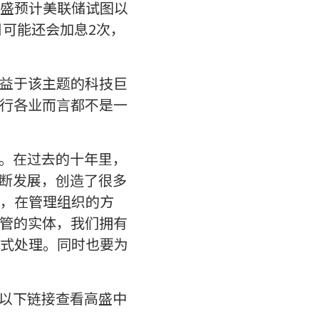
盛预计美联储试图以
月可能还会加息2次，
受益于该主题的科技巨
各行各业而言都不是一
间。在过去的十年里，
不断发展，创造了很多
，在管理组织的方
监管的实体，我们拥有
式处理。同时也要为
击以下链接查看高盛中