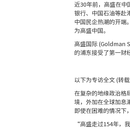
近30年前，高盛在中
银行、中国石油等赴港
中国民企热潮的开端
为高盛中国。
高盛国际 (Goldman S
的浦东接受了第一财
以下为专访全文 (转
在复杂的地缘政治格
境，外加在全球加息
即使在困难的情况下，
“高盛走过154年