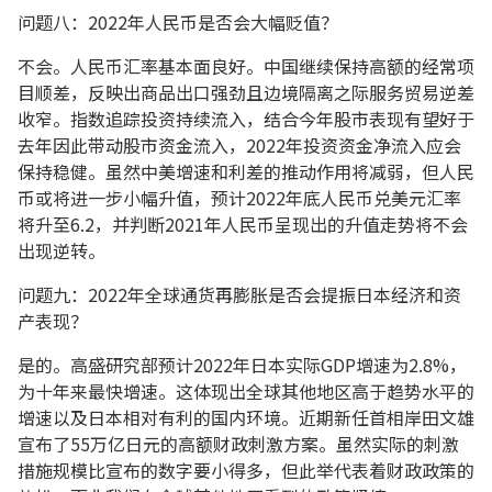
问题八：2022年人民币是否会大幅贬值？
不会。人民币汇率基本面良好。中国继续保持高额的经常项
目顺差，反映出商品出口强劲且边境隔离之际服务贸易逆差
收窄。指数追踪投资持续流入，结合今年股市表现有望好于
去年因此带动股市资金流入，2022年投资资金净流入应会
保持稳健。虽然中美增速和利差的推动作用将减弱，但人民
币或将进一步小幅升值，预计2022年底人民币兑美元汇率
将升至6.2，并判断2021年人民币呈现出的升值走势将不会
出现逆转。
问题九：2022年全球通货再膨胀是否会提振日本经济和资
产表现？
是的。高盛研究部预计2022年日本实际GDP增速为2.8%，
为十年来最快增速。这体现出全球其他地区高于趋势水平的
增速以及日本相对有利的国内环境。近期新任首相岸田文雄
宣布了55万亿日元的高额财政刺激方案。虽然实际的刺激
措施规模比宣布的数字要小得多，但此举代表着财政政策的