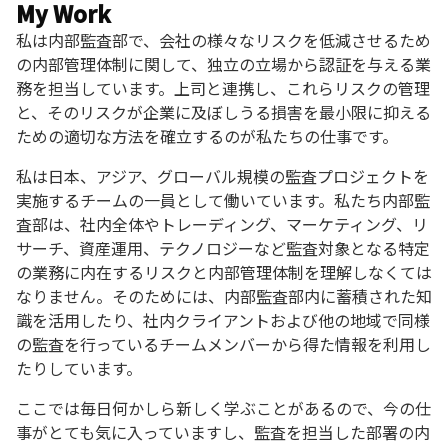
My Work
私は内部監査部で、会社の様々なリスクを低減させるため
の内部管理体制に関して、独立の立場から認証を与える業
務を担当しています。上司と連携し、これらリスクの管理
と、そのリスクが企業に及ぼしうる損害を最小限に抑える
ための適切な方法を確立するのが私たちの仕事です。
私は日本、アジア、グローバル規模の監査プロジェクトを
実施するチームの一員として働いています。私たち内部監
査部は、社内全体やトレーディング、マーケティング、リ
サーチ、資産運用、テクノロジーなど監査対象となる特定
の業務に内在するリスクと内部管理体制を理解しなくては
なりません。そのためには、内部監査部内に蓄積された知
識を活用したり、社内クライアントおよび他の地域で同様
の監査を行っているチームメンバーから得た情報を利用し
たりしています。
ここでは毎日何かしら新しく学ぶことがあるので、今の仕
事がとても気に入っていますし、監査を担当した部署の内