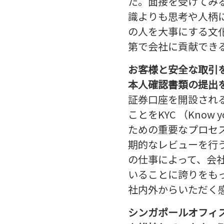
た。面接を受けてみ
識よりも思考や人柄
の人を大事にする文
第で会社に貢献でき
お客様と安全な取引
本人確認書類の提出
証券口座を開設され
ことをKYC （Know
ための重要なプロセ
期的なレビューを行
の仕事によって、会
いることに誇りをも
社内外からいただく
シンガポールオフィ