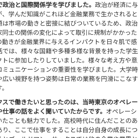
で政治と国際関係学を学びました。
政治が経済に与
が、学んだ知識がこれほど金融業務で生かされると
題は市場の動きと密接に結びついているため、政治
家同士の関係の変化によって取引に規制がかかった
の動きが金融業界に与えるインパクトを日々肌で感
活では、様々な国籍や多種多様な背景を持った学生
クトに参加したりしていました。様々な考え方や意
コミュニケーションの重要性を学びました。大学時
や広い視野を持つ姿勢は日常の業務を円滑にこなす
す。
クスで働きたいと思ったのは、当時東京のオペレー
や仕事の話をよく聞いていたからです。
オペレーシ
いたことも魅力でした。高校時代に住んだことのあ
あり、ここで仕事をすることは自分自身の成長につ