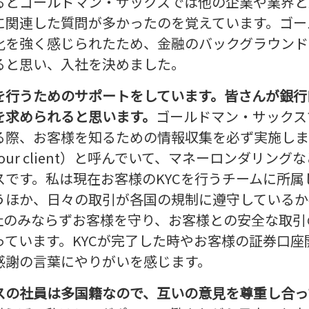
るとゴールドマン・サックスでは他の企業や業界と
に関連した質問が多かったのを覚えています。ゴー
化を強く感じられたため、金融のバックグラウンド
ると思い、入社を決めました。
を行うためのサポートをしています。皆さんが銀行
を求められると思います。
ゴールドマン・サックス
る際、お客様を知るための情報収集を必ず実施しま
 your client）と呼んでいて、マネーロンダリン
スです。私は現在お客様のKYCを行うチームに所属
うほか、日々の取引が各国の規制に遵守しているか
社のみならずお客様を守り、お客様との安全な取引
っています。KYCが完了した時やお客様の証券口座
感謝の言葉にやりがいを感じます。
スの社員は多国籍なので、互いの意見を尊重し合っ