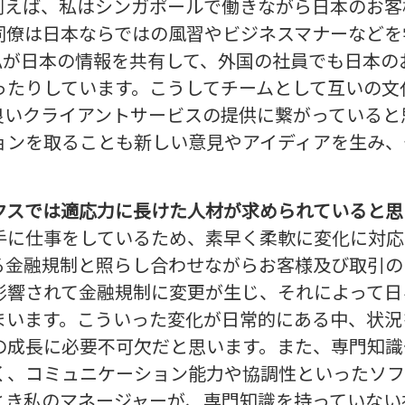
例えば、私はシンガポールで働きながら日本のお客
同僚は日本ならではの風習やビジネスマナーなどを
私が日本の情報を共有して、外国の社員でも日本の
ったりしています。こうしてチームとして互いの文
良いクライアントサービスの提供に繋がっていると
ョンを取ることも新しい意見やアイディアを生み、
。
クスでは適応力に長けた人材が求められていると思
手に仕事をしているため、素早く柔軟に変化に対応
る金融規制と照らし合わせながらお客様及び取引の
影響されて金融規制に変更が生じ、それによって日
まいます。こういった変化が日常的にある中、状況
の成長に必要不可欠だと思います。また、専門知識
く、コミュニケーション能力や協調性といったソフ
とき私のマネージャーが、専門知識を持っていない