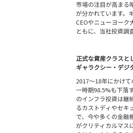
市場の注目が高まる
が分かれています。
CEOやニューヨー
ともに、当社投資調
正式な資産クラスと
ギャラクシー・デジ
2017～18年にか
一時期98.5%も下
のインフラ投資は継
るカストディやセキュ
で、今や多くの金融
がクリティカルマス