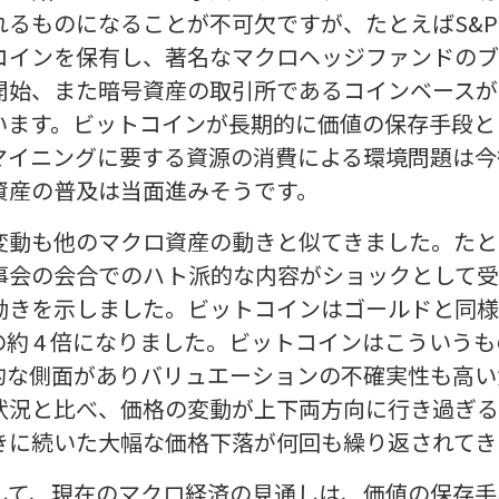
ものになることが不可欠ですが、たとえばS&P 50
コインを保有し、著名なマクロヘッジファンドのブ
始、また暗号資産の取引所であるコインベースがN
います。ビットコインが長期的に価値の保存手段と
マイニングに要する資源の消費による環境問題は今
資産の普及は当面進みそうです。
動も他のマクロ資産の動きと似てきました。たとえば、
事会の会合でのハト派的な内容がショックとして受
動きを示しました。ビットコインはゴールドと同様
約 4 倍になりました。ビットコインはこういう
的な側面がありバリュエーションの不確実性も高い
状況と比べ、価格の変動が上下両方向に行き過ぎる
きに続いた大幅な価格下落が何回も繰り返されてき
して、現在のマクロ経済の見通しは、価値の保存手