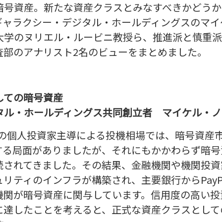
暗号資産。新たな資産クラスとみなすべきかどうか
ギャラクシー・デジタル・ホールディングスのマイ
ク大学のヌリエル・ルービニ教授ら、推進派と慎重
査部のアナリスト2名のビューをまとめました。
しての暗号資産
タル・ホールディングス共同創立者 マイケル・ノ
けての個人投資家主導による投機相場では、暗号資産
落する局面がありましたが、それにもかかわらず暗
続されてきました。その結果、金融機関や機関投資
リティのインフラが構築され、主要銀行からPayPal
機関が暗号資産に関与しています。信用度の高い投
に達したことを考えると、正式な資産クラスとして