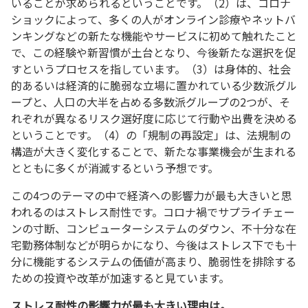
いることが求められるということです。（2）は、コロナ
ショックによって、多くの人がオンライン診療やネットバ
ンキングなどの新たな機能やサービスに初めて触れたこと
で、この経験や新習慣が土台となり、今後新たな選択を促
すというプロセスを指しています。（3）は身体的、社会
的あるいは経済的に脆弱な立場に置かれている少数派グル
ープと、人口の大半を占める多数派グループの2つが、そ
れぞれが異なるリスク選好度に応じて行動や出費を決める
ということです。（4）の「規制の再設定」は、法規制の
構造が大きく変化することで、新たな事業機会が生まれる
とともに多くが消滅するという予想です。
この4つのテーマの中で経済への影響力が最も大きいと思
われるのはストレス耐性です。コロナ禍でサプライチェー
ンの寸断、コンピューターシステムのダウン、不十分な在
宅勤務体制などが明らかになり、今後はストレス下でも十
分に機能するシステムの価値が高まり、脆弱性を排除する
ための投資や改革が加速すると見ています。
ストレス耐性の影響力が最も大きい理由は。