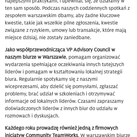
najlepszymi praktykami, i upewniać się, że działamy w
ten sam sposób. Podczas naszych codziennych spotkań z
zespołem warszawskim dbamy, aby żadne kluczowe
kwestie, takie jak wszelkie pilne zgłoszenia, kwestie
związane z ryzykiem, umowy lub transakcje, które mają
miejsce dzisiaj, nie zostały zaniedbane.
Jako współprzewodnicząca VP Advisory Council w
naszym biurze w Warszawie
, pomagam organizować
wydarzenia spełniające oczekiwania innych tutejszych
liderów i pomagam w kształtowaniu lokalnej strategii
biura. Regularnie spotykamy się z naszymi
wiceprezesami, aby dzielić się pomysłami, zgłaszać
problemy, brać udział w szkoleniach i otrzymywać
informacje od lokalnych liderów. Czasami zapraszamy
doświadczonych liderów z innych biur do udziału w
rozmowach i dyskusjach.
Każdego roku prowadzę również jedną z firmowych
inicjatyw Community TeamWorks
. W warszawskim biurze