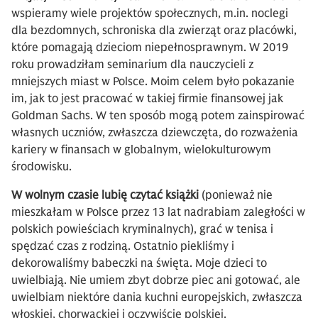
wspieramy wiele projektów społecznych, m.in. noclegi
dla bezdomnych, schroniska dla zwierząt oraz placówki,
które pomagają dzieciom niepełnosprawnym. W 2019
roku prowadziłam seminarium dla nauczycieli z
mniejszych miast w Polsce. Moim celem było pokazanie
im, jak to jest pracować w takiej firmie finansowej jak
Goldman Sachs. W ten sposób mogą potem zainspirować
własnych uczniów, zwłaszcza dziewczęta, do rozważenia
kariery w finansach w globalnym, wielokulturowym
środowisku.
W wolnym czasie lubię czytać książki
(ponieważ nie
mieszkałam w Polsce przez 13 lat nadrabiam zaległości w
polskich powieściach kryminalnych), grać w tenisa i
spędzać czas z rodziną. Ostatnio piekliśmy i
dekorowaliśmy babeczki na święta. Moje dzieci to
uwielbiają. Nie umiem zbyt dobrze piec ani gotować, ale
uwielbiam niektóre dania kuchni europejskich, zwłaszcza
włoskiej, chorwackiej i oczywiście polskiej.