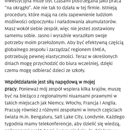
inwestycyjna może być czasami postrzegana jako praca
“na okrągło”. Ale nie tak to działa w tej firmie. Istnieją
procedury, które mają na celu zapewnienie ludziom
możliwości odpoczynku i naładowania akumulatorów.
Masz wokół siebie zespół, więc nie jesteś zostawiony
samemu sobie. Jasno i wyraźnie wyraziłam swoje
potrzeby moim przełożonym. Aby być efektywną częścią
globalnego zespołu i zarządzać regionem EMEA,
potrzebuję pewnej elastyczności. Teraz w określonych
dniach mogę przychodzić do biura wcześniej, dzięki
czemu mogę odbierać dzieci ze szkoły.
Współdziałanie jest siłą napędową w mojej
pracy
. Ponieważ mój zespół wspiera kilka krajów, muszę
być na bieżąco z regionalnymi niuansami prawnymi w
takich miejscach jak Niemcy, Włochy, Francja i Anglia.
Pracuję również z różnymi zespołami w innych częściach
świata m.in. Bengaluru, Salt Lake City, Londynie. Każdego
tygodnia mamy telekonferencje, aby dzielić się wiedzą,