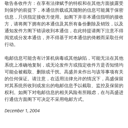
敬告各收件方：在享有法律赋予的特权和在其他方面披露受
到保护的前提下，本通信所载或其随附的信息可能属于保密
信息，只供指定接收方使用。如阁下并非本通信指明的接收
方，请将阁下拥有的本通信及其所有备份删除及销毁，以及
通知发件方阁下错误收到本通信，在此特提请阁下注意不得
阅览或分发本通信，并不得基于对本通信的倚赖而采取任何
行动。
电邮信息可能含有计算机病毒或其他缺陷，可能无法在其他
系统上准确地复制，或无论发件方或指定收件方是否知情均
可能会被截取、删除或干扰。高盛并未作出与该等事项有关
的任何保证。请注意，在适用法律允许的情况下，高盛保留
对其系统所收到或发出的电邮信息予以截取、监控及保留的
权利。如阁下对电邮信息的相关风险有所顾虑，在与高盛进
行通信方面阁下可决定不采用电邮方式。
December 1, 2004