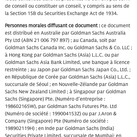
de conseil ou constituer un conseil, y compris au sens de
la Section 15B du Securities Exchange Act de 1934.
Personnes morales diffusant ce document :
ce document
est distribué en Australie par Goldman Sachs Australia
Pty Ltd (ABN 21 006 797 897) ; au Canada, soit par
Goldman Sachs Canada Inc. ou Goldman Sachs & Co. LLC ;
à Hong Kong par Goldman Sachs (Asia) L.L.C. ou par
Goldman Sachs Asia Bank Limited, une banque à licence
restreinte ; au Japon par Goldman Sachs Japan Co., Ltd. ;
en République de Corée par Goldman Sachs (Asia) L.L.C.,
succursale de Séoul ; en Nouvelle-Zélande par Goldman
Sachs New Zealand Limited ; à Singapour par Goldman
Sachs (Singapore) Pte. (Numéro d’entreprise :
198602165W), par Goldman Sachs Futures Pte. Ltd
(Numéro de société : 199004153Z) ou par J.Aron &
Company (Singapore) Pte (Numéro de société :
198902119H) ; en Inde par Goldman Sachs (India)
Securities Private Limited, succursale de Mumbai; en