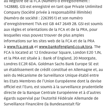
au Registre de la FCA (Numéro d’enregistrement :
142888). GSI est enregistré en tant que Private Unlimited
Company (Société privée à responsabilité illimitée)
(Numéro de société : 2263951) et son numéro
d’enregistrement TVA est GB 447 2649 28. GSI est soumis
aux règles et orientations de la FCA et de la PRA, pour
lesquelles vous pouvez trouver de plus amples
informations sur les sites web de la FCA et de la PRA
à
www.fca.org.uk
et
www.bankofengland.co.uk/pra
. The
FCA is located at 12 Endeavour Square, London E20 1JN,
et la PRA est située à : Bank of England, 20 Moorgate,
Londres EC2R 6DA. Goldman Sachs Bank Europe SE est
un établissement de crédit constitué en Allemagne et, au
sein du Mécanisme de Surveillance Unique établi entre
les Etats Membres de l’Union Européenne dont la devise
officiel est l’Euro, est soumis à la surveillance prudentielle
directe de la Banque Centrale Européenne et à d’autres
égards supervisé par l’Autorité Fédérale Allemande de
Surveillance Financière (la Bundesanstalt für