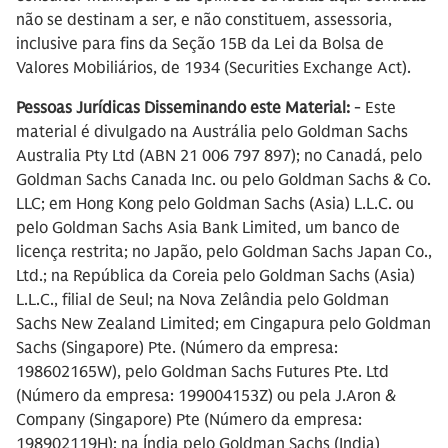
não se destinam a ser, e não constituem, assessoria,
inclusive para fins da Seção 15B da Lei da Bolsa de
Valores Mobiliários, de 1934 (Securities Exchange Act).
Pessoas Jurídicas Disseminando este Material:
- Este
material é divulgado na Austrália pelo Goldman Sachs
Australia Pty Ltd (ABN 21 006 797 897); no Canadá, pelo
Goldman Sachs Canada Inc. ou pelo Goldman Sachs & Co.
LLC; em Hong Kong pelo Goldman Sachs (Asia) L.L.C. ou
pelo Goldman Sachs Asia Bank Limited, um banco de
licença restrita; no Japão, pelo Goldman Sachs Japan Co.,
Ltd.; na República da Coreia pelo Goldman Sachs (Asia)
L.L.C., filial de Seul; na Nova Zelândia pelo Goldman
Sachs New Zealand Limited; em Cingapura pelo Goldman
Sachs (Singapore) Pte. (Número da empresa:
198602165W), pelo Goldman Sachs Futures Pte. Ltd
(Número da empresa: 199004153Z) ou pela J.Aron &
Company (Singapore) Pte (Número da empresa:
198902119H); na Índia pelo Goldman Sachs (India)