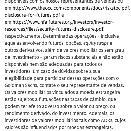
disponíveis com os nossos representantes de vendas ou
em
http://www.theocc.com/components/docs/riskstoc.pdf
disclosure-for-futures.pdf
e
em
https://www.nfa.futures.org/investors/investor-
resources/files/security-futures-disclosure.pdf
,
respectivamente. Determinadas operações - inclusive
aquelas envolvendo futuros, opções,
equity swaps
e
outros derivativos, além de valores mobiliários sem grau
de investimento - geram riscos substanciais e não estão
disponíveis nem são adequadas para todos os
investidores. Em caso de dúvidas sobre a sua
elegibilidade para participar dessas operações com o
Goldman Sachs, contate o seu representante de vendas.
Os valores mobiliários vinculados a moeda estrangeira
estão sujeitos a flutuações nas taxas de câmbio, que
podem ter efeito adverso sobre o valor ou preço, ou
rendimento derivado, do investimento. Ademais, os
investidores de valores mobiliários tais como ADRs, cujos
valores são influenciados por moedas estrangeiras,