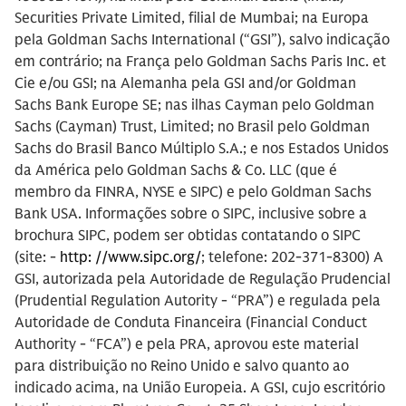
Securities Private Limited, filial de Mumbai; na Europa
pela Goldman Sachs International (“GSI”), salvo indicação
em contrário; na França pelo Goldman Sachs Paris Inc. et
Cie e/ou GSI; na Alemanha pela GSI and/or Goldman
Sachs Bank Europe SE; nas ilhas Cayman pelo Goldman
Sachs (Cayman) Trust, Limited; no Brasil pelo Goldman
Sachs do Brasil Banco Múltiplo S.A.; e nos Estados Unidos
da América pelo Goldman Sachs & Co. LLC (que é
membro da FINRA, NYSE e SIPC) e pelo Goldman Sachs
Bank USA. Informações sobre o SIPC, inclusive sobre a
brochura SIPC, podem ser obtidas contatando o SIPC
(site: -
http: //www.sipc.org/
; telefone: 202-371-8300) A
GSI, autorizada pela Autoridade de Regulação Prudencial
(Prudential Regulation Autority - “PRA”) e regulada pela
Autoridade de Conduta Financeira (Financial Conduct
Authority - “FCA”) e pela PRA, aprovou este material
para distribuição no Reino Unido e salvo quanto ao
indicado acima, na União Europeia. A GSI, cujo escritório