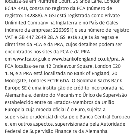
localiza-se em Plumtree Court, 25 Shoe Lane, London
EC4A 4AU, consta no registro da FCA (número de
registro: 142888). A GSI está registrada como Private
Unlimited Company na Inglaterra e no País de Gales
(número da empresa: 2263951) e seu número de registro
VAT é GB 447 2649 28. A GSI está sujeita às regras e
diretrizes da FCA e da PRA, cujos detalhes podem ser
encontrados nos sites da FCA e da PRA
em
www.fca.org.uk
e
www.bankofengland.co.uk/pra
. A
FCA localiza-se na 12 Endeavour Square, London E20
1JN, e a PRA está localizada no Bank of England, 20
Moorgate, Londres EC2R 6DA. O Goldman Sachs Bank
Europe SE é uma instituição de crédito incorporada na
Alemanha e, dentro do Mecanismo Único de Supervisão
estabelecido entre os Estados-Membros da União
Europeia cuja moeda oficial é o Euro, sujeita a
supervisão prudencial direta pelo Banco Central Europeu
e, em outros aspectos, supervisionada pela Autoridade
Federal de Supervisão Financeira da Alemanha