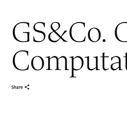
GS&Co. C
Computat
Share