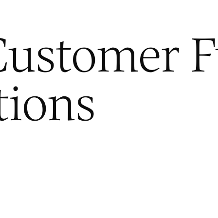
ustomer 
ions