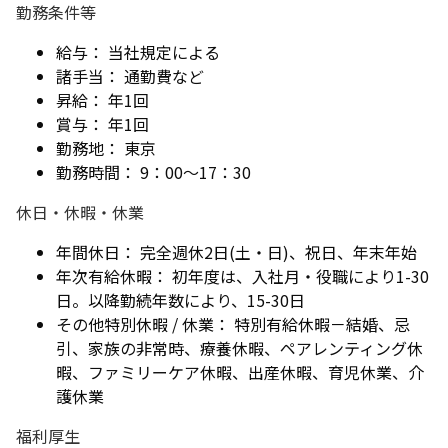
勤務条件等
給与： 当社規定による
諸手当： 通勤費など
昇給： 年1回
賞与： 年1回
勤務地： 東京
勤務時間： 9：00～17：30
休日・休暇・休業
年間休日： 完全週休2日(土・日)、祝日、年末年始
年次有給休暇： 初年度は、入社月・役職により1-30
日。以降勤続年数により、15-30日
その他特別休暇 / 休業： 特別有給休暇－結婚、忌
引、家族の非常時、療養休暇、ペアレンティング休
暇、ファミリーケア休暇、出産休暇、育児休業、介
護休業
福利厚生