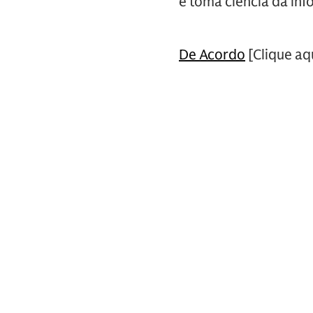
e toma ciência da in
De Acordo
[Clique aqu