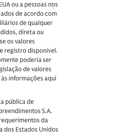
EUA ou a pessoas nos
strados de acordo com
liários de qualquer
didos, direta ou
se os valores
 registro disponível.
somente poderia ser
gislação de valores
o às informações aqui
ta pública de
mpreendimentos S.A.
 requerimentos da
ora dos Estados Unidos