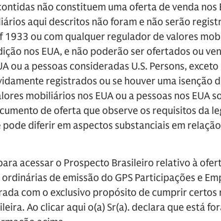
contidas não constituem uma oferta de venda nos 
liários aqui descritos não foram e não serão regi
 of 1933 ou com qualquer regulador de valores mobi
dição nos EUA, e não poderão ser ofertados ou ven
A ou a pessoas consideradas U.S. Persons, exceto 
vidamente registrados ou se houver uma isenção de
alores mobiliários nos EUA ou a pessoas nos EUA 
cumento de oferta que observe os requisitos da le
e pode diferir em aspectos substanciais em relaçã
para acessar o Prospecto Brasileiro relativo à ofer
s ordinárias de emissão do GPS Participações e E
arada com o exclusivo propósito de cumprir certos
eira. Ao clicar aqui o(a) Sr(a). declara que está f