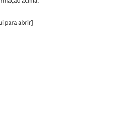
formação acima.
i para abrir]