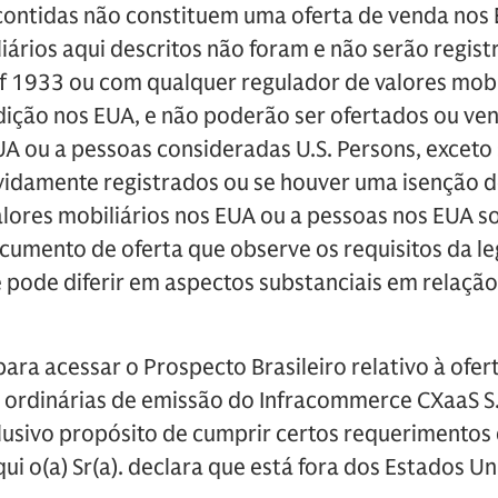
contidas não constituem uma oferta de venda nos 
liários aqui descritos não foram e não serão regi
 of 1933 ou com qualquer regulador de valores mobi
dição nos EUA, e não poderão ser ofertados ou ven
A ou a pessoas consideradas U.S. Persons, exceto 
vidamente registrados ou se houver uma isenção de
alores mobiliários nos EUA ou a pessoas nos EUA 
cumento de oferta que observe os requisitos da le
e pode diferir em aspectos substanciais em relaçã
para acessar o Prospecto Brasileiro relativo à ofer
 ordinárias de emissão do Infracommerce CXaaS S.A
usivo propósito de cumprir certos requerimento
aqui o(a) Sr(a). declara que está fora dos Estados U