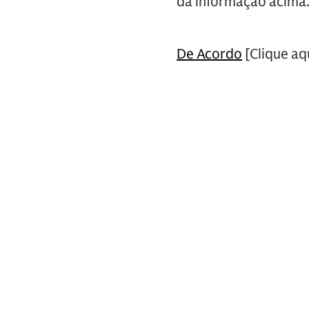
da informação acima
De Acordo
[Clique aqu