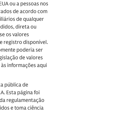
EUA ou a pessoas nos
strados de acordo com
liários de qualquer
didos, direta ou
se os valores
 registro disponível.
somente poderia ser
gislação de valores
o às informações aqui
ta pública de
. Esta página foi
s da regulamentação
nidos e toma ciência