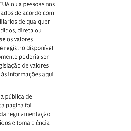
EUA ou a pessoas nos
strados de acordo com
liários de qualquer
didos, direta ou
se os valores
 registro disponível.
somente poderia ser
gislação de valores
o às informações aqui
ta pública de
a página foi
s da regulamentação
nidos e toma ciência