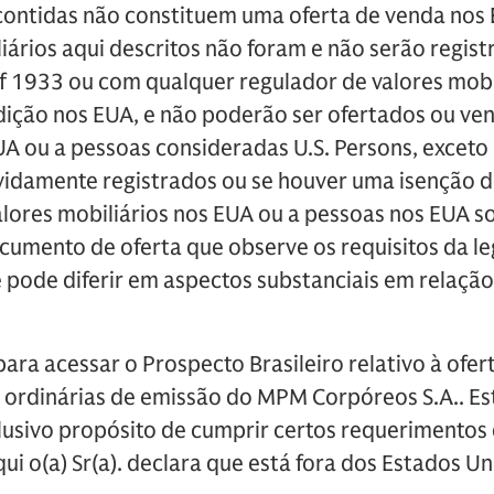
contidas não constituem uma oferta de venda nos 
liários aqui descritos não foram e não serão regi
 of 1933 ou com qualquer regulador de valores mobi
dição nos EUA, e não poderão ser ofertados ou ven
A ou a pessoas consideradas U.S. Persons, exceto 
vidamente registrados ou se houver uma isenção de
alores mobiliários nos EUA ou a pessoas nos EUA 
cumento de oferta que observe os requisitos da le
e pode diferir em aspectos substanciais em relaçã
para acessar o Prospecto Brasileiro relativo à ofer
 ordinárias de emissão do MPM Corpóreos S.A.. Est
usivo propósito de cumprir certos requerimento
aqui o(a) Sr(a). declara que está fora dos Estados U