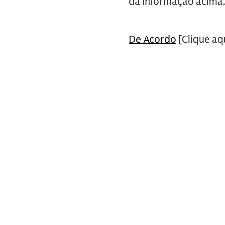
da informação acima
De Acordo
[Clique aqu