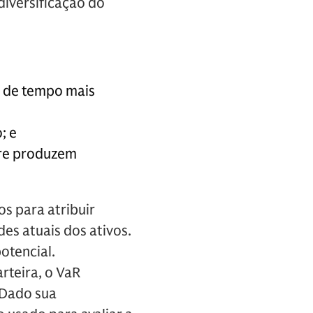
diversificação do
s de tempo mais
; e
pre produzem
s para atribuir
es atuais dos ativos.
otencial.
rteira, o VaR
 Dado sua