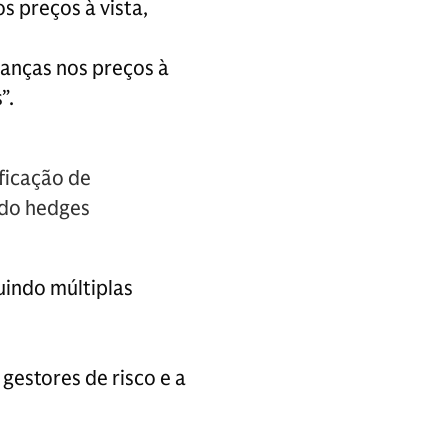
s preços à vista,
anças nos preços à
”.
ficação de
ndo hedges
uindo múltiplas
gestores de risco e a