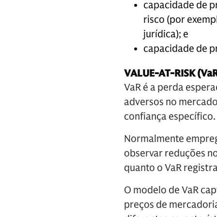
capacidade de pr
risco (por exemp
jurídica); e
capacidade de pr
VALUE-AT-RISK (VaR
VaR é a perda espera
adversos no mercado 
confiança específico.
Normalmente emprega
observar reduções no
quanto o VaR registr
O modelo de VaR captu
preços de mercadoria