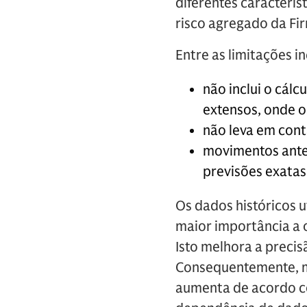
diferentes caracterís
risco agregado da Fi
Entre as limitações i
não inclui o cál
extensos, onde 
não leva em conta
movimentos ante
previsões exata
Os dados históricos u
maior importância a o
Isto melhora a precis
Consequentemente, me
aumenta de acordo co