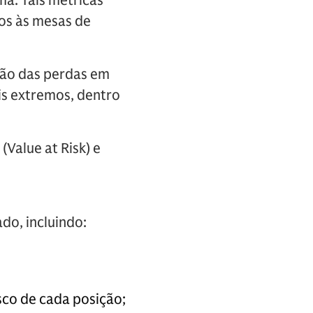
ma. Tais métricas
os às mesas de
são das perdas em
is extremos, dentro
(Value at Risk) e
do, incluindo:
isco de cada posição;