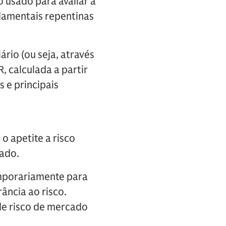
 usado para avaliar a
damentais repentinas
rio (ou seja, através
, calculada a partir
s e principais
 o apetite a risco
cado.
emporariamente para
ância ao risco.
 de risco de mercado