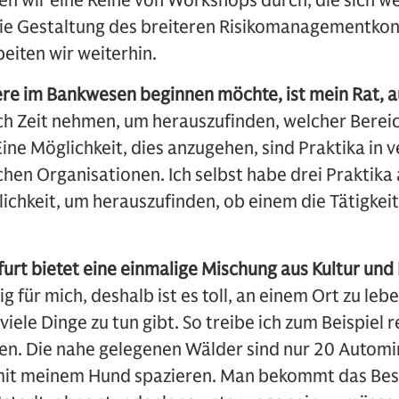
n wir eine Reihe von Workshops durch, die sich we
ie Gestaltung des breiteren Risikomanagementkon
eiten wir weiterhin.
re im Bankwesen beginnen möchte, ist mein Rat, a
ich Zeit nehmen, um herauszufinden, welcher Bereic
 Eine Möglichkeit, dies anzugehen, sind Praktika in
chen Organisationen. Ich selbst habe drei Praktika
lichkeit, um herauszufinden, ob einem die Tätigkei
furt bietet eine einmalige Mischung aus Kultur und
ig für mich, deshalb ist es toll, an einem Ort zu leb
viele Dinge zu tun gibt. So treibe ich zum Beispiel
n. Die nahe gelegenen Wälder sind nur 20 Automin
mit meinem Hund spazieren. Man bekommt das Best