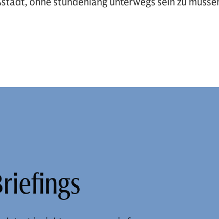
ßstadt, ohne stundenlang unterwegs sein zu müsse
riefings