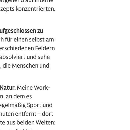
itgehend auf interne
zepts konzentrierten.
ufgeschlossen zu
h für einen selbst am
 verschiedenen Feldern
 absolviert und sehe
t, die Menschen und
 Natur.
Meine Work-
en, an dem es
 regelmäßig Sport und
uten entfernt – dort
e aus beiden Welten: