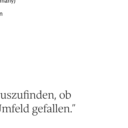
rmany)
in
auszufinden, ob
mfeld gefallen.
”