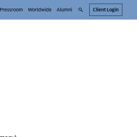
Pressroom
Worldwide
Alumni
Client Login