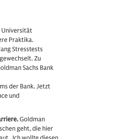
 Universität
re Praktika.
lang Stresstests
 gewechselt. Zu
 Goldman Sachs Bank
s der Bank. Jetzt
nce und
rriere.
Goldman
chen geht, die hier
ut. Ich wollte diesen