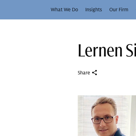
What We Do
Insights
Our Firm
Lernen S
Share