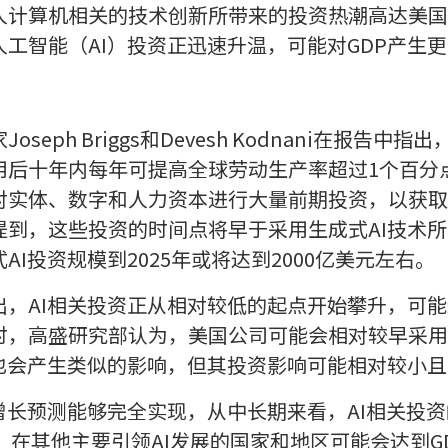
人计算机相关的技术创新所带来的投资热潮高达美国G
工智能（AI）投资正迅速升温，可能对GDP产生
seph Briggs和Devesh Kodnani在报告中
用后十年内每年可提高全球劳动生产率超过1个百分
对实体、数字和人力资本进行大量前期投资，以获取
提到，这些投资的时间点将早于采用生成式AI技术
I投资规模到2025年或将达到2000亿美元左右。
ani指出，AI相关投资正从相对较低的起点开始攀升，
时，高盛研究部认为，美国公司可能会相对较早采用
家也会产生类似的影响，但其投资影响可能相对较小
增长预测能够完全实现，从中长期来看，AI相关投
4%，在其他主要引领AI发展的国家和地区可能会达到GDP