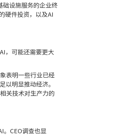
云基础设施服务的企业终
的硬件投资，以及AI
AI，可能还需要更大
象表明一些行业已经
才足以明显推动经济。
相关技术对生产力的
I。CEO调查也显