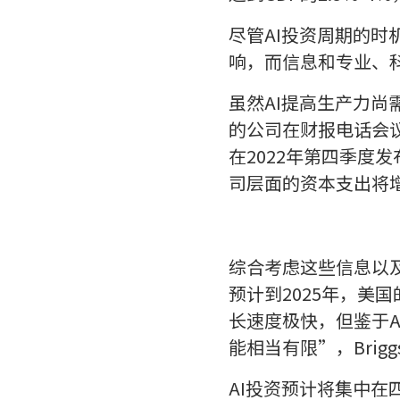
尽管AI投资周期的时
响，而信息和专业、
虽然AI提高生产力尚
的公司在财报电话会议
在2022年第四季度
司层面的资本支出将
综合考虑这些信息以
预计到2025年，美国
长速度极快，但鉴于A
能相当有限”，Brigg
AI投资预计将集中在