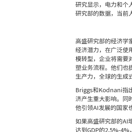
研究显示，电力和个
研究部的数据，当前人
高盛研究部的经济学家Jo
经济潜力，在广泛使
模转型，企业将需要
塑业务流程。他们也
生产力，全球的生成式A
Briggs和Kodn
济产生重大影响。同
他引领AI发展的国
如果高盛研究部的AI
达到GDP的2.5%-