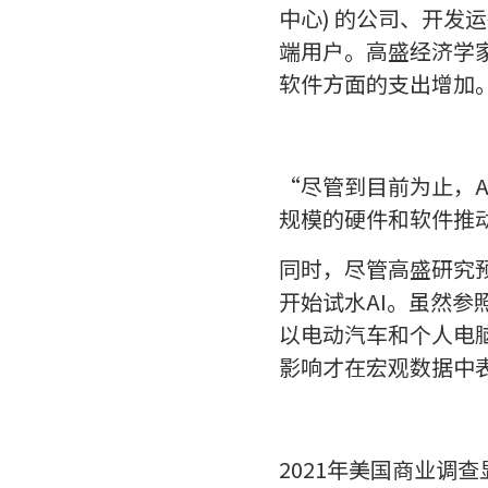
中心) 的公司、开发
端用户。高盛经济学家
软件方面的支出增加
“尽管到目前为止，A
规模的硬件和软件推动” 
同时，尽管高盛研究
开始试水AI。虽然
以电动汽车和个人电
影响才在宏观数据中
2021年美国商业调