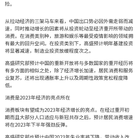
险。
从拉动经济的三架马车来看，中国出口势必因外需走弱而减
速，同时推动增长的因素将从投资轮动至经济重开所带动的
消费。在消费类别种，旅游和娱乐等最受疫情影响的领域拥
有最大的回升空间。在投资类别下，高盛预计明年基建投资
将显著减速，制造业投资放缓程度次之。
高盛研究部预计中国的重新开放将与多数国家的重开经历将
有多方面的相似之处，除了经济增长加速，居民消费和服务
业复苏，还将出现通胀率上升以及周期性政策宽松程度降
低。
消费是2023年经济的亮点所在
消费板块有望成为2023年经济增长的亮点。在经过重开初
期而且大部分人口适应与新冠共存之后，预计居民消费增速
将在2023年下半年强劲反弹。
高盛研究部也预计中国2023年失业率将下降，劳动收入改