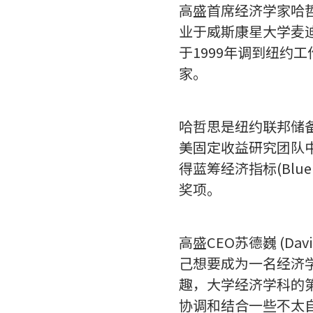
高盛首席经济学家哈哲思
业于威斯康星大学麦迪
于1999年调到纽约
家。
哈哲思是纽约联邦储
美固定收益研究团队
得蓝筹经济指标(Blue Chi
奖项。
高盛CEO苏德巍 (D
己想要成为一名经济
趣，大学经济学科的
协调和结合一些不太