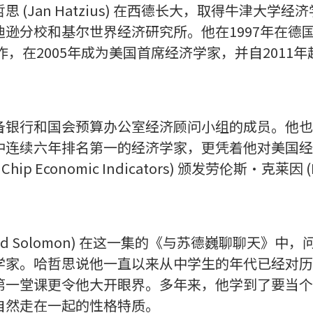
 (Jan Hatzius) 在西德长大，取得牛津大学
逊分校和基尔世界经济研究所。他在1997年在德
工作，在2005年成为美国首席经济学家，并自2011
备银行和国会预算办公室经济顾问小组的成员。他也
中连续六年排名第一的经济学家，更凭着他对美国经
p Economic Indicators) 颁发劳伦斯·克莱因 (Law
avid Solomon) 在这一集的《与苏德巍聊聊天》
学家。哈哲思说他一直以来从中学生的年代已经对历
第一堂课更令他大开眼界。多年来，他学到了要当个
自然走在一起的性格特质。