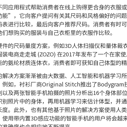
不同应用程式帮助消费者在线上购得更合身的衣服或
功能”，它向客户提问有关其尺码和风格偏好的问题
码表进行比较，最后向客户推荐尺码。消费者有时可
他们想购买的服装与自己衣柜里的衣服作比较。
硬件的尺码量度方案，例如3D人体扫描仪和量体裁
电商走走城 (ZOZO) 在2017年发布了一个在
能的氨纶材质连体衣，消费者即可获知自己体型的精
的解决方案渐渐被由大数据、人工智能和机器学习所
，衬衫厂商Original Stitch推出了Bodygr
别以及两张智能手机拍摄的照片分析出16个身体部
识别照片中的身体，再用机器学习来估计体型，并通
长度。此外，也有其他基于照片的解决方案使用人类
。使用带内置3D感应功能的智能手机的用户将会越
的准确度也会相应地不断提高。