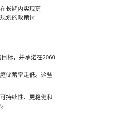
在长期内实现更
规划的政策讨
目标，并承诺在2060
庭储蓄率走低。这些
可持续性、更稳健和
进。