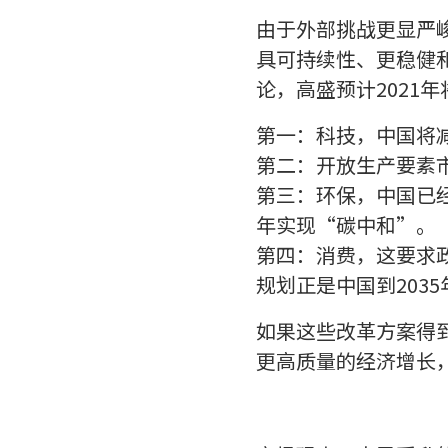
由于外部挑战更显严
具可持续性、更稳健
论，高盛预计2021
第一：科技，中国将
第二：开放生产要素市
第三：环保，中国已经
年实现“碳中和”。
第四：消费，这要求
规划正是中国到203
如果这些改革方案得
更高质量的经济增长，