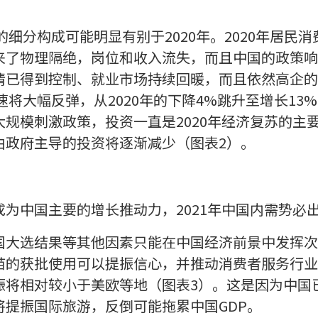
速的细分构成可能明显有别于2020年。2020年居
来了物理隔绝，岗位和收入流失，而且中国的政策响
情已得到控制、就业市场持续回暖，而且依然高企的
增速将大幅反弹，从2020年的下降4%跳升至增长1
规模刺激政策，投资一直是2020年经济复苏的主
由政府主导的投资将逐渐减少（图表2）。
为中国主要的增长推动力，2021年中国内需势必
国大选结果等其他因素只能在中国经济前景中发挥次
苗的获批使用可以提振信心，并推动消费者服务行业
振将相对较小于美欧等地（图表3）。这是因为中国
将提振国际旅游，反倒可能拖累中国GDP。