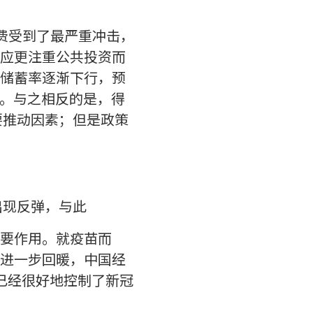
民消费受到了最严重冲击，
应更注重公共投资而
储蓄率逐渐下行，预
3%。与之相反的是，得
要推动因素；但是政策
出现反弹，与此
要作用。就疫苗而
进一步回暖，中国经
已经很好地控制了新冠