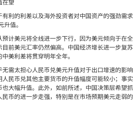
值在望
于有利的利差以及海外投资者对中国资产的强劲需求
美元升值。
队预计美元将全线进一步下行，因为美元倾向于在全
示目前美元汇率仍然偏高。中国经济增长进一步复苏
的中美利差将贯穿明年全年。
乎无需太担心人民币兑美元升值对于出口增速的影响
明人民币兑其他主要货币的升值幅度可能较小；事实
币也大幅升值。此外，如前所述，中国决策层希望抓
人民币的进一步走强，特别是在市场预期美元走弱的