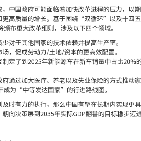
峻，中国政府可能面临着加快改革进程的压力，以期
和更高质量的增长。基于围绕“双循环”以及十四五
年将颁布重大改革细则，涉及以下四个领域。
减少对于其他国家的技术依赖并提高生产率。
场，促成劳动力/土地/资本的更高效配置。
制定了到2025年新能源车在新车销量中占比20%的
政府通过加大医疗、养老以及失业保险的方式推动家
5年成为“中等发达国家”的行进路线图。
到及时有力的执行，那么中国有望在长期内实现更具
朝向决策层到2035年实际GDP翻番的目标稳步迈