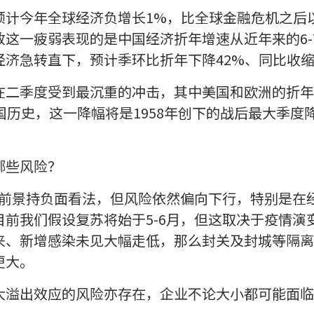
计今年全球经济负增长1%，比全球金融危机之后以
这一疲弱表现的是中国经济折年增速从近年来的6-
济急转直下，预计季环比折年下降42%、同比收缩
在二季度受到最沉重的冲击，其中美国和欧洲的折年
美国历史，这一降幅将是1958年创下的战后最大季度降
哪些风险？
已对前景持负面看法，但风险依然偏向下行，特别是在
目前我们假设复苏将始于5-6月，但这取决于疫情演
来、新增感染未见大幅走低，那么封关及封城等隔离
更大。
大溢出效应的风险亦存在，企业不论大小都可能面临