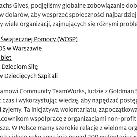
chs Gives, podjęliśmy globalne zobowiązanie do
w dolarów, aby wesprzeć społeczności najbardziej
y wiele organizacji, zajmujących się różnymi prob
a Świątecznej Pomocy (WOSP)
OS w Warszawie
biet
 Dzieciom Siłę
 Dziecięcych Szpitali
ramowi Community TeamWorks, ludzie z Goldman Sa
 czas i wykorzystując wiedzę, aby napędzać postę
 żyjemy. Ta inicjatywa wolontariatu, zapoczątkowa
cownikom współpracę z organizacjami non-profit 
sze. W Polsce mamy szerokie relacje z wieloma or