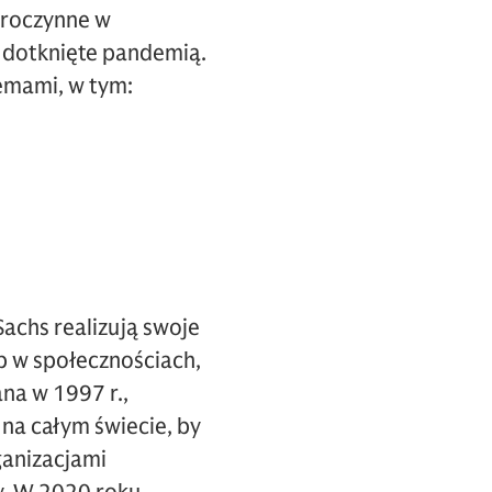
broczynne w
 dotknięte pandemią.
lemami, w tym:
chs realizują swoje
p w społecznościach,
na w 1997 r.,
na całym świecie, by
ganizacjami