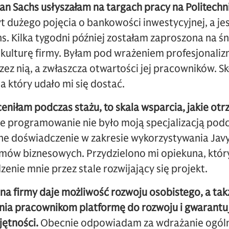
an Sachs usłyszałam na targach pracy na Politechn
t dużego pojęcia o bankowości inwestycyjnej, a je
 Kilka tygodni później zostałam zaproszona na śni
 kulturę firmy. Byłam pod wrażeniem profesjonaliz
z nią, a zwłaszcza otwartości jej pracowników. Sk
a który udało mi się dostać.
ceniłam podczas stażu, to skala wsparcia, jakie ot
e programowanie nie było moją specjalizacją podc
ne doświadczenie w zakresie wykorzystywania Jav
mów biznesowych. Przydzielono mi opiekuna, któr
zenie mnie przez stale rozwijający się projekt.
jna firmy daje możliwość rozwoju osobistego, a ta
nia pracownikom platformę do rozwoju i gwarantu
ętności.
Obecnie odpowiadam za wdrażanie ogól