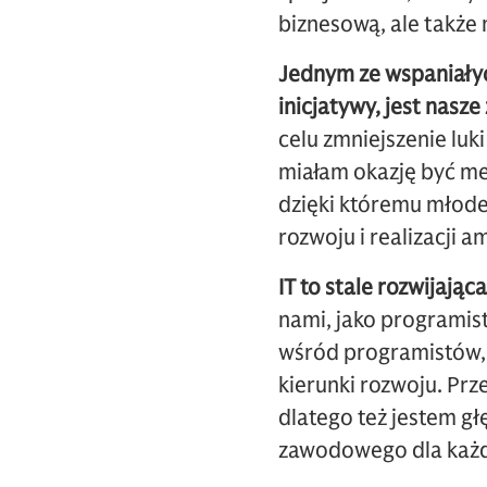
biznesową, ale także 
Jednym ze wspaniałyc
inicjatywy, jest nasz
celu zmniejszenie luk
miałam okazję być men
dzięki któremu młode 
rozwoju i realizacji 
IT to stale rozwijając
nami, jako programi
wśród programistów, 
kierunki rozwoju. Prz
dlatego też jestem gł
zawodowego dla każ