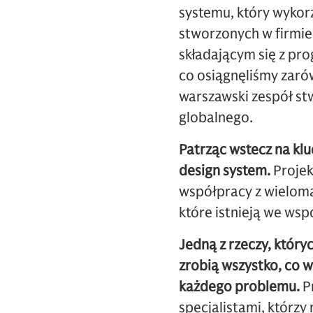
systemu, który wykorz
stworzonych w firmie
składającym się z pr
co osiągnęliśmy zarów
warszawski zespół stw
globalnego.
Patrząc wstecz na kl
design system.
Projek
współpracy z wieloma
które istnieją we ws
Jedną z rzeczy, który
zrobią wszystko, co 
każdego problemu.
P
specjalistami, którzy