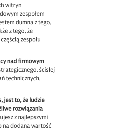
ch witryn
narodowym zespołem
Jestem dumna z tego,
że z tego, że
 częścią zespołu
racy nad firmowym
rategicznego, ścisłej
ań technicznych,
jest to, że ludzie
żliwe rozwiązania
jesz z najlepszymi
io na dodaną wartość