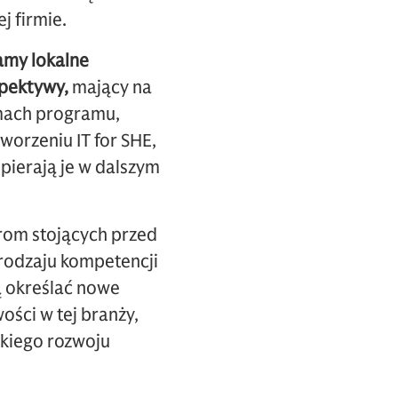
j firmie.
amy lokalne
spektywy,
mający na
ramach programu,
worzeniu IT for SHE,
pierają je w dalszym
om stojących przed
rodzaju kompetencji
ą określać nowe
ości w tej branży,
bkiego rozwoju