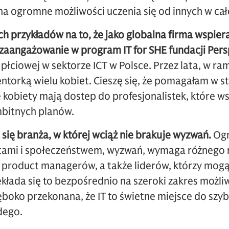
na ogromne możliwości uczenia się od innych w całe
h przykładów na to, że jako globalna firma wspier
e zaangażowanie w program IT for SHE fundacji Per
i płciowej w sektorze ICT w Polsce. Przez lata, w 
torką wielu kobiet. Cieszę się, że pomagałam w st
kobiety mają dostep do profesjonalistek, które ws
ambitnych planów.
a się branża, w której wciąż nie brakuje wyzwań.
Ogr
stami i społeczeństwem, wyzwań, wymaga różnego 
product managerów, a także liderów, którzy mog
ekłada się to bezpośrednio na szeroki zakres możliw
ęboko przekonana, że IT to świetne miejsce do szy
dego.