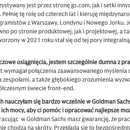
ystywany jest przez stronę gs.com, jak i setki inny
. Pełnię tę rolę od czterech lat i kieruję między
ogramistów z Warszawy, Londynu i Nowego Jorku. 
no po stronie produktowej, jak i projektowej, a tak
orzony w 2021 roku stał się od tej pory integralną
uczowe osiągnięcia, jestem szczególnie dumna z p
t wymagał połączenia zaawansowanego myślenia st
 zespołami, a także głębokiego zrozumienia wyzw
półczesnym świecie front-end.
ch nauczyłam się bardzo wcześnie w Goldman Sachs, 
w ich mocy, aby ci pomóc i opracować najlepsze mo
racując w Goldman Sachs masz gwarancję, że pracu
 nie chodzą na skróty. Przekłada się to bezpośredn