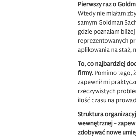
Pierwszy raz o Goldm
Wtedy nie miałam zby
samym Goldman Sachs.
gdzie poznałam bliżej
reprezentowanych prze
aplikowania na staż, n
To, co najbardziej do
firmy.
Pomimo tego, ż
zapewnił mi praktycz
rzeczywistych proble
ilość czasu na prowad
Struktura organizacy
wewnętrznej - zapew
zdobywać nowe umiej