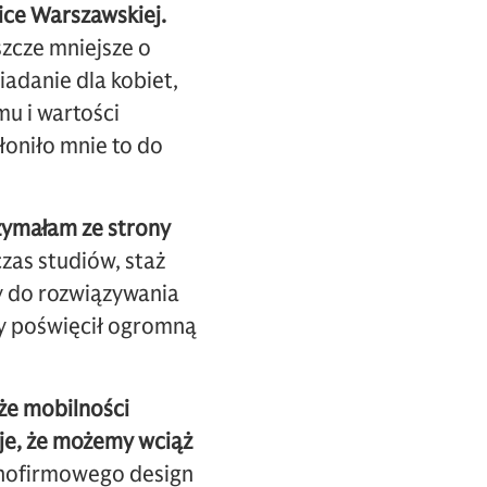
ice Warszawskiej.
szcze mniejsze o
adanie dla kobiet,
mu i wartości
łoniło mnie to do
rzymałam ze strony
zas studiów, staż
y do rozwiązywania
y poświęcił ogromną
kże mobilności
je, że możemy wciąż
nofirmowego design