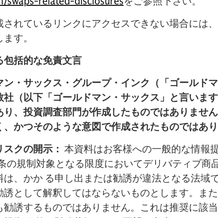
/swaps-related-disclosures
をご参照下さい。
載されているリンクにアクセスできない場合には、
します。
る包括的な免責文言
マン・サックス・グループ・インク（「ゴールドマ
数社（以下「ゴールドマン・サックス」と言います
あり、投資調査部門が作成したものではありません
く、かつそのような意図で作成されたものではあり
リスクの開示：
本資料はお客様への一般的な情報提供
.605条の規制対象となる限度においてデリバティブ
料は、かか る申し出または勧誘が違法となる法域
勧誘として解釈してはならないものとします。また
も勧誘するものではありません。これは推奨に該当