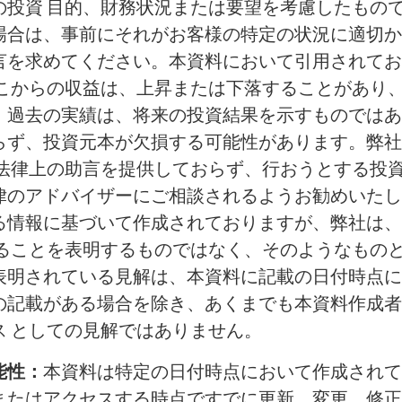
の投資 目的、財務状況または要望を考慮したもの
場合は、事前にそれがお客様の特定の状況に適切か
言を求めてください。本資料において引用されてお
そこからの収益は、上昇または下落することがあり
。過去の実績は、将来の投資結果を示すものではあ
らず、投資元本が欠損する可能性があります。弊社
は法律上の助言を提供しておらず、行おうとする投
律のアドバイザーにご相談されるようお勧めいたし
る情報に基づいて作成されておりますが、弊社は、
あることを表明するものではなく、そのようなもの
表明されている見解は、本資料に記載の日付時点に
の記載がある場合を除き、あくまでも本資料作成者
ス としての見解ではありません。
能性：
本資料は特定の日付時点において作成されて
またはアクセスする時点ですでに更新、変更、修正