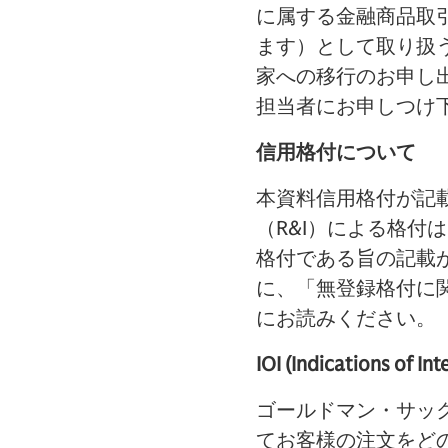
に属する金融商品取
ます）として取り扱
家への移行のお申し
担当者にお申しつけ
信用格付について
本資料信用格付が記
（R&I）による格
格付である旨の記載
に、「無登録格付に
にお読みください。
IOI (Indications of Int
ゴールドマン・サッ
てお客様の注文をど