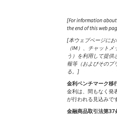
[For information about 
the end of this web pag
[本ウェブページに
（IM）、チャット
う）を利用して提供
報等（およびそのプ
る。]
金利ベンチマーク移
金利は、間もなく発
が行われる見込みです
金融商品取引法第37