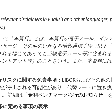
relevant disclaimers in English and other languages, p
e.]
おいて「本資料」とは、本資料が電子メール、イン
メッセージ、その他のいかなる情報通信手段（以下
される場合であっても当該電子メール等に含まれる
リントアウト等）のことをいう。また、本資料には
行リスクに関する免責事項：
LIBORおよびその他
表が停止される可能性があり、代替レートに置き換
。 詳細は「
金利ベンチマーク移行のお知らせ
」
条に定める事項の表示