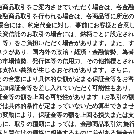
融商品取引をご案内させていただく場合は、各金融
金融商品取引を行われる場合は、各商品等に所定の
の場合には、約定代金に対し、事前にお客様と合意
投資信託のお取引の場合には、銘柄ごとに設定され
、等）をご負担いただく場合があります。また、す
スクがあり、国内外の政治・経済・金融情勢、為替
の市場情勢、発行体等の信用力、その他指標とされ
は支払い義務が生じるおそれがあります。さらに、
との合意により具体的な額が定まる保証金等をお客
追加保証金等を差し入れていただく可能性もあり、
証金等の額を上回る可能性があります（お取引の額
では具体的条件が定まっていないため算出できませ
の変動により、保証金等の額を上回る損失または支
に、取引の種類によっては、金融商品取引法 施行
格と買付けの価格に相当するものに差がある場合が