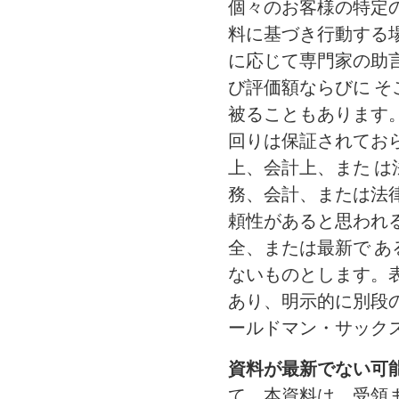
個々のお客様の特定
料に基づき行動する
に応じて専門家の助
び評価額ならびに 
被ることもあります
回りは保証されてお
上、会計上、また 
務、会計、または法
頼性があると思われ
全、または最新で 
ないものとします。
あり、明示的に別段
ールドマン・サック
資料が最新でない可
て、本資料は、受領