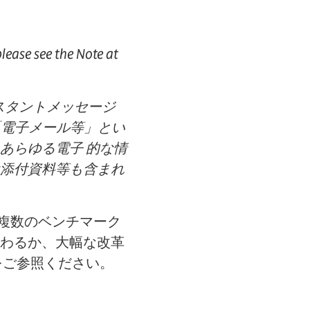
lease see the Note at
スタントメッセージ
「電子メール等」とい
あらゆる電子 的な情
添付資料等も含まれ
の複数のベンチマーク
わるか、大幅な改革
をご参照ください。