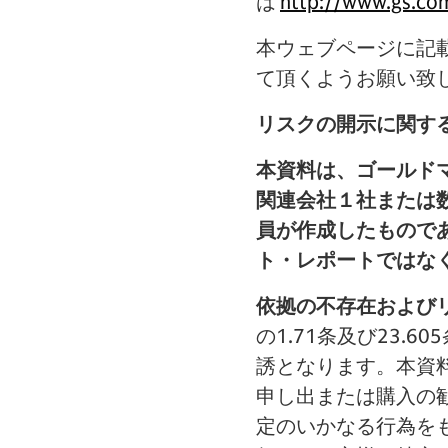
は
http://www.gs.com
本ウェブページに記
て頂くようお願い致
リスクの開示に関す
本資料は、ゴールド
関連会社１社または
員が作成したもので
ト・レポートではな
依拠の不存在および
の1.71条及び23
誘となります。本資
申し出または購入の
定のいかなる行為を