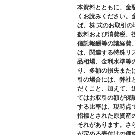
本資料とともに、金
くお読みください。
ば、株 式のお取引
数料および消費税、
信託報酬等の諸経費
は、関連する特殊リ
品相場、金利水準等
り、多額の損失また
引の場合には、弊社
だくこと、加えて、
てはお取引の額が保
する比率は、現時点
指標とされた原資産
それがあります。さら
が定める売付けの価