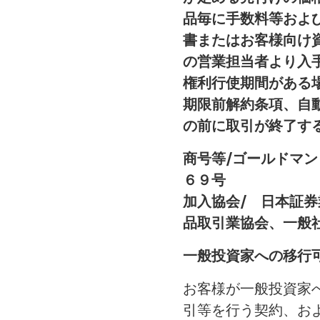
品毎に手数料等およ
書またはお客様向け
の営業担当者より入
権利行使期間がある
期限前解約条項、自
の前に取引が終了す
商号等/ゴールドマ
６９号
加入協会/ 日本証
品取引業協会、一般
一般投資家への移行
お客様が一般投資家
引等を行う契約、お