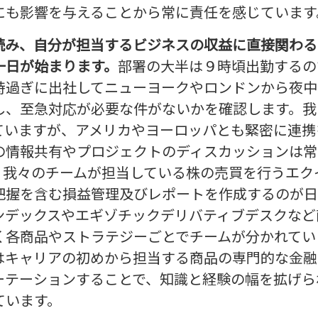
にも影響を与えることから常に責任を感じています
読み、自分が担当するビジネスの収益に直接関わる
一日が始まります。
部署の大半は９時頃出勤するの
時過ぎに出社してニューヨークやロンドンから夜中
し、至急対応が必要な件がないかを確認します。我
ていますが、アメリカやヨーロッパとも緊密に連携
の情報共有やプロジェクトのディスカッションは常
。我々のチームが担当している株の売買を行うエク
把握を含む損益管理及びレポートを作成するのが日
ンデックスやエギゾチックデリバティブデスクなど
く各商品やストラテジーごとでチームが分かれてい
はキャリアの初めから担当する商品の専門的な金融
ーテーションすることで、知識と経験の幅を拡げら
ています。