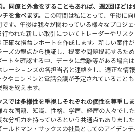
頃。同僚と外食をすることもあれば、週2回ほどは
ンチを食べます。
この時間は私にとって、午後に向
間です。午後は我々が関わっている様々なプロジェ
日行われた新しい取引についてトレーダーやリスク
り正確な損益レポートを作成します。新しい案件が
ラーズの観点から検証し、提案や問題提起するため
ポートを確認する中、データに乖離等がある場合は
ペレーションズの各担当者と連絡をし、適正な情報
ークやロンドンと電話会議が予定されていることも
業務を終えます。
クスでは多様性を重視しそれぞれの個性を尊重しま
様々な国籍、知識、性格、学歴、経歴の人々でした
度な分析力を持っているという共通点もありました
ゴールドマン・サックスの社員としてのアイデンテ