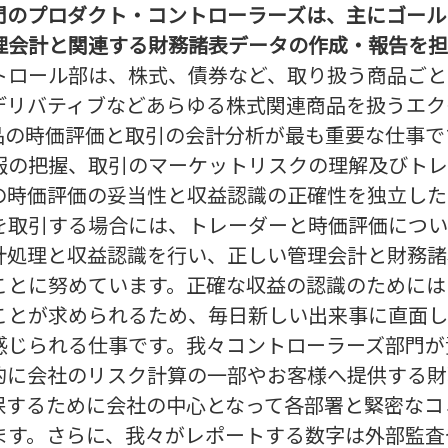
門のプロダクト・コントローラーズは、主にゴール
理会計と関連する財務諸表データの作成・報告を担
トロール部は、株式、債券など、取り扱う商品ごと
デリバティブなどあらゆる株式関連商品を扱うエク
品の時価評価と取引の会計分析が最も重要な仕事で
報の把握、取引のマーケットリスクの理解及びトレ
の時価評価の妥当性と収益認識の正確性を独立した
を取引する場合には、トレーダーと時価評価につい
計処理と収益認識を行い、正しい管理会計と財務諸
ことに努めています。正確な収益の認識のためには
ことが求められるため、毎日新しい出来事に直面し
感じられる仕事です。我々コントローラーズ部門が
的に会社のリスク計算の一部やお客様へ提供する財
保するために会社の中心となって各部署と緊密なコ
ます。さらに、我々がレポートする数字は外部監査