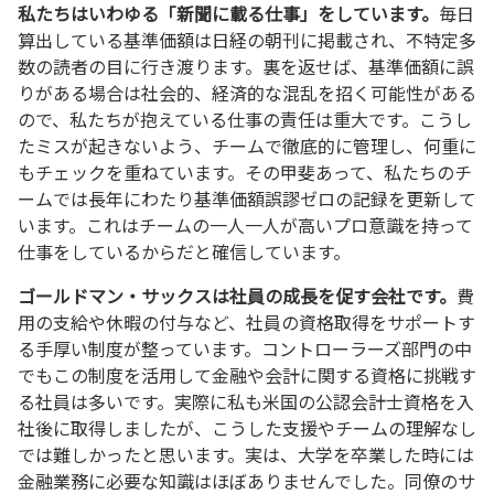
私たちはいわゆる「新聞に載る仕事」をしています。
毎日
算出している基準価額は日経の朝刊に掲載され、不特定多
数の読者の目に行き渡ります。裏を返せば、基準価額に誤
りがある場合は社会的、経済的な混乱を招く可能性がある
ので、私たちが抱えている仕事の責任は重大です。こうし
たミスが起きないよう、チームで徹底的に管理し、何重に
もチェックを重ねています。その甲斐あって、私たちのチ
ームでは長年にわたり基準価額誤謬ゼロの記録を更新して
います。これはチームの一人一人が高いプロ意識を持って
仕事をしているからだと確信しています。
ゴールドマン・サックスは社員の成長を促す会社です。
費
用の支給や休暇の付与など、社員の資格取得をサポートす
る手厚い制度が整っています。コントローラーズ部門の中
でもこの制度を活用して金融や会計に関する資格に挑戦す
る社員は多いです。実際に私も米国の公認会計士資格を入
社後に取得しましたが、こうした支援やチームの理解なし
では難しかったと思います。実は、大学を卒業した時には
金融業務に必要な知識はほぼありませんでした。同僚のサ