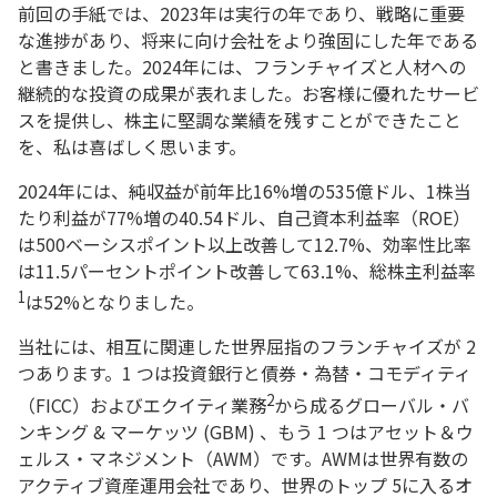
前回の手紙では、2023年は実行の年であり、戦略に重要
な進捗があり、将来に向け会社をより強固にした年である
と書きました。2024年には、フランチャイズと人材への
継続的な投資の成果が表れました。お客様に優れたサービ
スを提供し、株主に堅調な業績を残すことができたこと
を、私は喜ばしく思います。
2024年には、純収益が前年比16%増の535億ドル、1株当
たり利益が77%増の40.54ドル、自己資本利益率（ROE）
は500ベーシスポイント以上改善して12.7%、効率性比率
は11.5パーセントポイント改善して63.1%、総株主利益率
1
は52%となりました。
当社には、相互に関連した世界屈指のフランチャイズが 2
つあります。1 つは投資銀行と債券・為替・コモディティ
2
（FICC）およびエクイティ業務
から成るグローバル・バ
ンキング & マーケッツ (GBM) 、もう 1 つはアセット＆ウ
ェルス・マネジメント（AWM）です。AWMは世界有数の
アクティブ資産運用会社であり、世界のトップ 5に入るオ