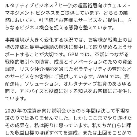
3
ルタナティブビジネス
と一流の超富裕層向けウェルス・
マネジメント ビジネスをご提供しています。どちらの業
務においても、引き続きお客様にサービスをご提供し、さ
らなるビジネス機会を捉える態勢を整えています。
事業環境が大きく変化する状況では、お客様が戦略上の目
標の達成と最重要課題の解決に集中して取り組めるようサ
ポートすることが大切です。GBM では、革新につながる
戦略的取引への助言、成長とイノベーションのための資金
調達、リスク仲介機能を通じたボラティリティの管理など
のサービスをお客様にご提供しています。AWM では、資
産運用、ソリューション、オルタナティブ投資のあらゆる
面で、アドバイスと投資に対する知見をお客様にご提供し
ています。
2020 年の投資家向け説明会からの 5 年間は決して平坦な
道のりではありませんでした。しかしここまでやり遂げた
その成果を、私は誇りに思っています。私たちが自らに課
した収益目標のほぼすべてを達成、または上回ることがで