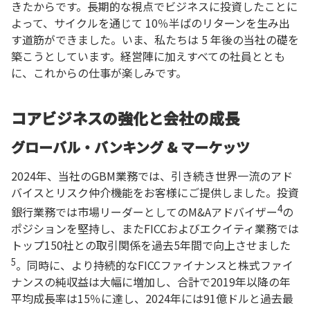
きたからです。長期的な視点でビジネスに投資したことに
よって、サイクルを通じて 10％半ばのリターンを生み出
す道筋ができました。いま、私たちは 5 年後の当社の礎を
築こうとしています。経営陣に加えすべての社員ととも
に、これからの仕事が楽しみです。
コアビジネスの強化と会社の成長
グローバル・バンキング & マーケッツ
2024年、当社のGBM業務では、引き続き世界一流のアド
バイスとリスク仲介機能をお客様にご提供しました。投資
4
銀行業務では市場リーダーとしてのM&Aアドバイザー
の
ポジションを堅持し、またFICCおよびエクイティ業務では
トップ150社との取引関係を過去5年間で向上させました
5
。同時に、より持続的なFICCファイナンスと株式ファイ
ナンスの純収益は大幅に増加し、合計で2019年以降の年
平均成長率は15％に達し、2024年には91億ドルと過去最