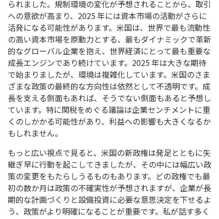
られました。規制環境の変化が予想されることから、取引
への意欲が高まり、2025 年には資本市場の活動がさらに
活発になる可能性があります。米国は、世界で最も流動性
の高い資本市場を原動力とする、最もダイナミックで革新
的なグローバル企業を抱え、世界経済にとって最も重要な
成長エンジンであり続けています。2025 年は大きな期待
で始まりましたが、環境は複雑化しています。米国のさま
ざまな政策の最終的な方向性は依然として不透明です。成
長を支える側面もあれば、そうでない側面もあると予想し
ています。特に関税をめぐる議論は企業センチメントに重
くのしかかる可能性があり、利益への影響も大きくなるか
もしれません。
もっと広い視点で見ると、米国の新政権は発足とともに矢
継ぎ早に行動を起こしてきましたが、その中には幅広い政
策の変更をもたらしうるものもあります。どの政権でも最
初の数か月は政策の不確実性が予想されますが、企業が長
期的な計画づくりと設備投資に必要な意思決定を下せるよ
う、政策がより明確になることが重要です。私が話す多く