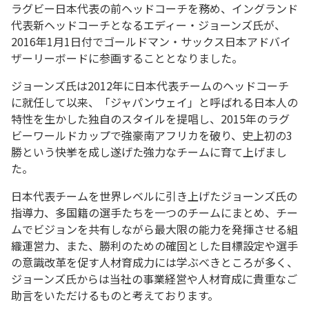
ラグビー日本代表の前ヘッドコーチを務め、イングランド
代表新ヘッドコーチとなるエディー・ジョーンズ氏が、
2016年1月1日付でゴールドマン・サックス日本アドバイ
ザーリーボードに参画することとなりました。
ジョーンズ氏は2012年に日本代表チームのヘッドコーチ
に就任して以来、「ジャパンウェイ」と呼ばれる日本人の
特性を生かした独自のスタイルを提唱し、2015年のラグ
ビーワールドカップで強豪南アフリカを破り、史上初の3
勝という快挙を成し遂げた強力なチームに育て上げまし
た。
日本代表チームを世界レベルに引き上げたジョーンズ氏の
指導力、多国籍の選手たちを一つのチームにまとめ、チー
ムでビジョンを共有しながら最大限の能力を発揮させる組
織運営力、また、勝利のための確固とした目標設定や選手
の意識改革を促す人材育成力には学ぶべきところが多く、
ジョーンズ氏からは当社の事業経営や人材育成に貴重なご
助言をいただけるものと考えております。