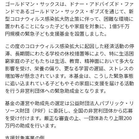
ゴールドマン・サックスは、ドナー・アドバイズド・ファ
ンドであるゴールドマン・サックス・ギブズを通じて、新
型コロナウィルス感染拡大防止策に伴って、困難な環境に
置かれることになった子どもや家庭を対象に、1億5千万
円規模の緊急子ども支援基金を設置しました。
この度のコロナウィルス感染拡大に起因した経済活動の停
滞、長期間にわたる学校の休校措置等により、特に生活困
窮家庭の子どもたちは生活、教育、精神面において多大な
影響を受け、栄養の偏り、更なる学習の遅延、ストレスの
増加等が懸念されています。本基金は、こうした緊急事態
に追い込まれている子どもやその家庭に支援を届ける活動
を行う非営利団体への緊急助成金となります。
基金の運営や助成先の選定は公益財団法人パブリック・リ
ソース財団（PRF）に委託し、全国の非営利団体から応募
を受け付けます。厳正な審査の上、一団体あたり上限200
万円の助成を行います。
支援対象事業の例