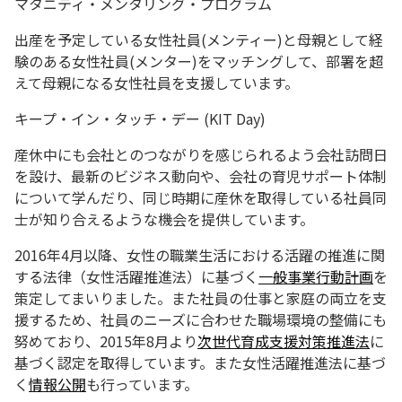
マタニティ・メンタリング・プログラム
出産を予定している女性社員(メンティー)と母親として経
験のある女性社員(メンター)をマッチングして、部署を超
えて母親になる女性社員を支援しています。
キープ・イン・タッチ・デー (KIT Day)
産休中にも会社とのつながりを感じられるよう会社訪問日
を設け、最新のビジネス動向や、会社の育児サポート体制
について学んだり、同じ時期に産休を取得している社員同
士が知り合えるような機会を提供しています。
2016年4月以降、女性の職業生活における活躍の推進に関
する法律（女性活躍推進法）に基づく
一般事業行動計画
を
策定してまいりました。また社員の仕事と家庭の両立を支
援するため、社員のニーズに合わせた職場環境の整備にも
努めており、2015年8月より
次世代育成支援対策推進法
に
基づく認定を取得しています。また女性活躍推進法に基づ
く
情報公開
も行っています。