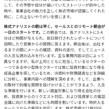
して、その予想や自分が描いていたストーリーが的中した
時や、事業会社の魅力を正しく株式市場が認識してくれた
時に、この上ないやりがいを感じます。
株式アナリストの朝は早く、セールスとのリモート朝会が
一日のスタートです。
この朝会では、各アナリストに3-4
分ほど時間が与えられ、前日発行されたレポートについて
説明したり営業からの質問に答えます。朝会後は、出社す
るまでの間にメールの確認、資料の送付、そしてニュース
の入念な読み込みを行います。主な業務内容は日によって
異なりますが、私が上司とともに担当しているセクターの
一つである中小型株セクターでは常に投資対象になり得る
成長企業を探しているため、IR資料や財務諸表などを詳細
に分析し、事業内容への理解を深めます。そして、企業へ
の取材で的確な質問を投げかけることができるよう、入念
な準備を行います。新しい調査対象になり得る会社の分
析、投資家からのリクエスト対応、および投資家との電話
会議に向けた準備などにも時間を割いています。時折入る
セールスからの電話も対応します。株式市場は11時30分