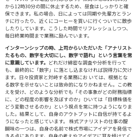
から12時30分の間に休止するため、昼食はしっかりと確
保できます。私の場合、日によっては同期や先輩方とラン
チに行ったり、近くにコーヒーを買いに行くついでに散歩
したりしています。こうした時間でリフレッシュしつつ、
毎日終業時間まで業務に励んでいます。
インターンシップの時、上司からいただいた「アナリスト
たるもの、数字を大切にし、数字で語れ」という言葉を常
に意識しています。
どれだけ綿密な調査や分析を行って
も、最終的に「数字」に落とし込まなければ説得力に欠け
ます。日々投資家と対峙する業務にお いては、根拠とな
る数字を示せないことは致命的になりかねません。この教
えを受け、どのような分析でも「その事象がどの財務指標
に、どの程度の影響を及ぼすのか」ひいては「目標株価を
どう変動させるのか」という視点を常に持つようになりま
した。結果として、自身のアウトプットに自信が持てるよ
うになったと感じています。 株式アナリストの仕事の醍
醐味の一つは、自身の名前で株式市場にアイデアを発信で
きる点にあります。自身の考えやアイデアに耳を傾けてく