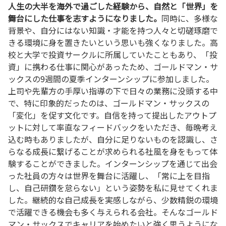
人生の大半を海外で過ごした経験から、自然と「世界」を
舞台にした仕事を志すようになりました。
同時に、多様な
背景や、自分にはない知識・才能を持つ人々と切磋琢磨で
きる環境に身を置きたいという思いも強くなりました。高
校と大学で投資サークルに所属していたこともあり、「投
資」に携わる仕事に関心があったため、ゴールドマン・サ
ックスの9週間の夏季インターンシップに参加しました。
上司や先輩方の手厚い指導の下で日々の業務に没頭する中
で、特に印象的だったのは、ゴールドマン・サックスの
「変化」を促す文化です。自信を持って提出したアウトプ
ットに対して率直なフィードバックをいただき、毎晩考え
込む時もありましたが、自分に足りないものを認識し、さ
らなる成長に繋げることが求められる社風を身をもって体
験することができました。インターンシップを通じて出会
った社員の方々は世界を舞台に活躍し、「常に上を目指
し、自己研鑽を怠らない」という姿勢を私に見せてくれま
した。継続的な自己成長を実感しながら、少数精鋭の環境
で活躍できる機会も多く与えられる会社。そんなゴールド
マン・サックスでキャリアを始めたいと強く思うようにな