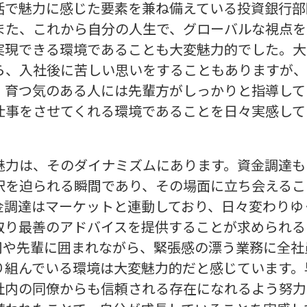
活で魅力に感じた要素を兼ね備えている投資銀行部
また、これから自分の人生で、グローバルな視点を
実現できる環境であることも大変魅力的でした。大
ら、入社後に苦しい思いをすることもありますが、
、育つ気のある人には先輩方がしっかりと指導して
仕事をさせてくれる環境であることを日々実感して
魅力は、そのダイナミズムにあります。資金調達も
択を迫られる瞬間であり、その場面に立ち会えるこ
金調達はマーケットと連動しており、日々変わりゆ
取り最善のアドバイスを提供することが求められる
司や先輩に囲まれながら、緊張感の漂う業務に全社
り組んでいる環境は大変魅力的だと感じています。
社内の同僚からも信頼される存在になれるよう努力