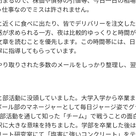
閉まるので、株価や債券の引値等、今日一日の相場
う仕事なのでミスは許されません。
と近くに食べに出たり、皆でデリバリーを注文した
感が求められる一方、夜は比較的ゆっくりと時間が
文章を読むことを優先します。この時間帯には、日
寧に指導してもらっています。
り取りされた多数のメールをしっかり整理し、翌日
と部活動に没頭していました。大学入学から卒業ま
ボール部のマネージャーとして毎日ジャージ姿でグ
の部活動を通して知った「チーム」で戦うことの面
択に大きな意味を持ちました。学部を卒業した後は
リート研究室にて「塩害に強いコンクリート」をテ