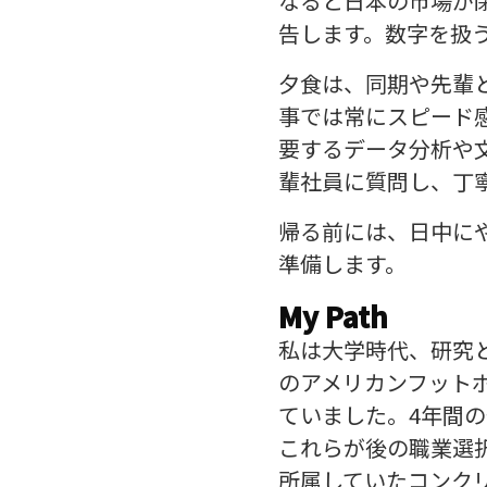
なると日本の市場が
告します。数字を扱
夕食は、同期や先輩
事では常にスピード
要するデータ分析や
輩社員に質問し、丁
帰る前には、日中にや
準備します。
My Path
私は大学時代、研究
のアメリカンフット
ていました。4年間
これらが後の職業選
所属していたコンク