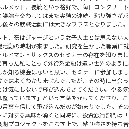
ヘルメット、長靴という格好で、毎日コンクリート
と議論を交わしてはまた実験の連続。粘り強さが求
も後々の就職活動には大きなプラスとなりました。
ット、夜はジャージという女子大生とは思えない大
職活動の時期が来ました。研究を生かした職業に就
ールドマン・サックスのセミナーの存在を知りまし
で育った私にとって外資系金融は遠い世界のように
しか知る機会はないと思い、セミナーに参加しまし
けではよくわかりませんでしたが、その時に出会っ
とは気にしないで飛び込んできてください。やる気
は整っています」という言葉をかけてくださり、こ
の言葉を信じて飛び込んだのが始まりでした。その
界に対する興味が湧くと同時に、投資銀行部門は「
長期プロジェクトをこなす上で、粘り強さを持ち合